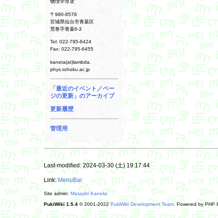
物理学専攻
〒980-8578
宮城県仙台市青葉区
荒巻字青葉6-3
Tel: 022-795-6424
Fax: 022-795-6455
kaneta(at)lambda.
phys.tohoku.ac.jp
「最近のイベント／ペー
ジの更新」のアーカイブ
更新履歴
管理用
Last-modified: 2024-03-30 (土) 19:17:44
Link:
MenuBar
Site admin:
Masashi Kaneta
PukiWiki 1.5.4
© 2001-2022
PukiWiki Development Team
. Powered by PHP 8