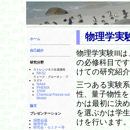
物理学実験I
ホーム
自己紹介
物理学実験II
の必修科目です
研究分野
けての研究紹
ストレンジネス生成過程
NKS2
クォーク・グルーオン・プ
ラズマ
三つある実験系
NA44
PHENIX
STAR
性、量子物性を
Chemical Freeze-out
Model
かは最初に決
論文
を選ぶかは学
プレゼンテーション
けを行います
国際会議
物理学会
研究会・セミナー等