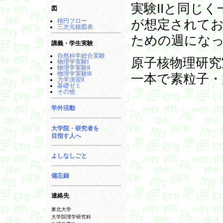
実験IIと同じ
図
楕円フロー
が想定されて
三次元核図表
ための週にな
講義・学生実験
自然科学総合実験
原子核物理研
物理学実験I
物理学実験II
物理学実験III
一本で素粒子
力学演習II
基礎ゼミ
その他
学外活動
大学院・研究者を
目指す人へ
よしなしごと
備忘録
連絡先
東北大学
大学院理学研究科