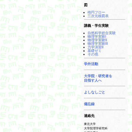
図
楕円フロー
三次元核図表
講義・学生実験
自然科学総合実験
物理学実験I
物理学実験II
物理学実験III
力学演習II
基礎ゼミ
その他
学外活動
大学院・研究者を
目指す人へ
よしなしごと
備忘録
連絡先
東北大学
大学院理学研究科