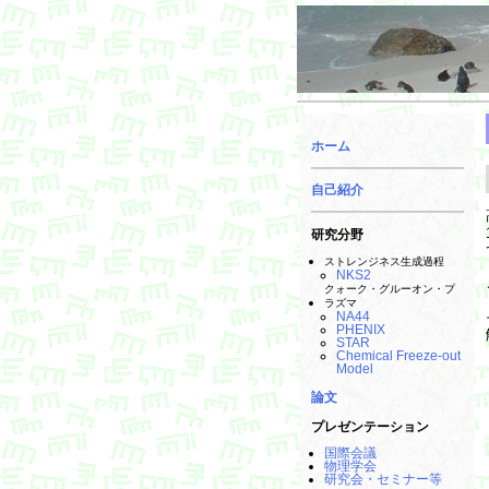
ホーム
自己紹介
研究分野
ストレンジネス生成過程
NKS2
クォーク・グルーオン・プ
ラズマ
NA44
PHENIX
STAR
Chemical Freeze-out
Model
論文
プレゼンテーション
国際会議
物理学会
研究会・セミナー等