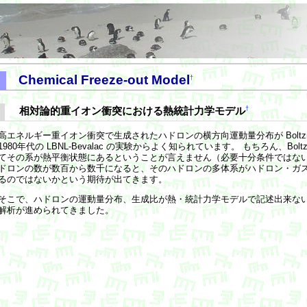
Chemical Freeze-out Model
†
†
相対論的重イオン衝突における熱統計力学モデル
高エネルギー重イオン衝突で生成されたハドロンの横方向運動量分布が Boltz
1980年代の LBNL-Bevalac の実験からよく知られています。 もちろん、Bo
てその系が熱平衡状態にあるということが言えません（必要十分条件ではない
ドロンの数が数百から数千になると、そのハドロンの多体系がハドロン・ガ
るのではないかという期待が出てきます。
そこで、ハドロンの運動量分布、生成比が熱・統計力学モデルで記述出来な
解析が進められてきました。