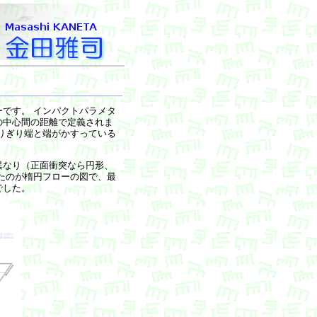
です。 インパクトパラメタ
の中心間の距離で定義されま
りぎり端と端がかすっている
異なり（正面衝突なら円形、
たのが楕円フローの図で、最
でした。