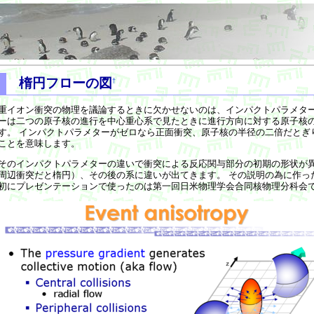
楕円フローの図
†
重イオン衝突の物理を議論するときに欠かせないのは、インパクトパラメター
ーは二つの原子核の進行を中心重心系で見たときに進行方向に対する原子核
す。 インパクトパラメターがゼロなら正面衝突、原子核の半径の二倍だとぎ
ことを意味します。
そのインパクトパラメターの違いで衝突による反応関与部分の初期の形状が
周辺衝突だと楕円）、その後の系に違いが出てきます。 その説明の為に作っ
初にプレゼンテーションで使ったのは第一回日米物理学会合同核物理分科会