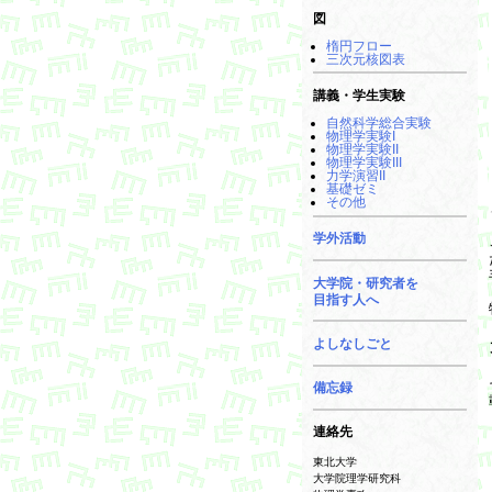
図
楕円フロー
三次元核図表
講義・学生実験
自然科学総合実験
物理学実験I
物理学実験II
物理学実験III
力学演習II
基礎ゼミ
その他
学外活動
大学院・研究者を
目指す人へ
よしなしごと
備忘録
連絡先
東北大学
大学院理学研究科