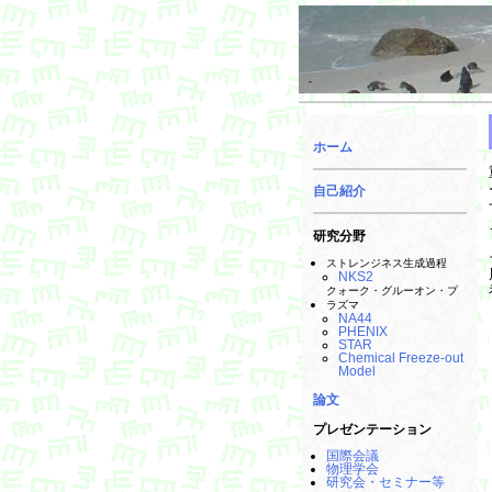
ホーム
自己紹介
研究分野
ストレンジネス生成過程
NKS2
クォーク・グルーオン・プ
ラズマ
NA44
PHENIX
STAR
Chemical Freeze-out
Model
論文
プレゼンテーション
国際会議
物理学会
研究会・セミナー等