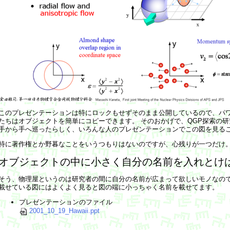
このプレゼンテーションは特にロックもせずそのまま公開しているので、パ
たちはオブジェクトを簡単にコピーできます。 そのおかげで、QGP探索の
手から手へ巡ったらしく、いろんな人のプレゼンテーションでこの図を見る
特に著作権とか野暮なことをいうつもりはないのですが、心残りが一つだけ
オブジェクトの中に小さく自分の名前を入れとけ
そう、物理屋というのは研究者の間に自分の名前が広まって欲しいモノなので
載せている図にはよくよく見ると図の端に小っちゃく名前を載せてます。
プレゼンテーションのファイル
2001_10_19_Hawaii.ppt